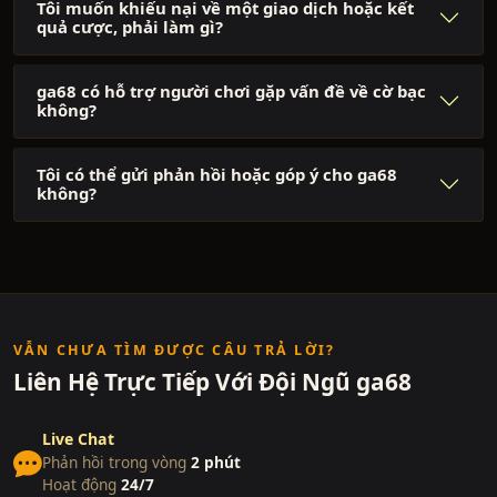
Tôi muốn khiếu nại về một giao dịch hoặc kết
quả cược, phải làm gì?
ga68 có hỗ trợ người chơi gặp vấn đề về cờ bạc
không?
Tôi có thể gửi phản hồi hoặc góp ý cho ga68
không?
VẪN CHƯA TÌM ĐƯỢC CÂU TRẢ LỜI?
Liên Hệ Trực Tiếp Với Đội Ngũ ga68
Live Chat
Phản hồi trong vòng
2 phút
Hoạt động
24/7