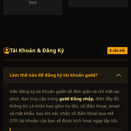
bình
Tài Khoản & Đăng Ký
8 câu hỏi
Làm thế nào để đăng ký tài khoản ga68?
Việc đăng ký tài khoản ga68 rất đơn giản và chỉ mất vài
phút. Bạn truy cập trang
ga68 Đăng nhập
, điền đầy đủ
thông tin cá nhân bao gồm họ tên, số điện thoại, email
và mật khẩu. Sau khi xác nhận số điện thoại qua mã
OTP, tài khoản của bạn sẽ được kích hoạt ngay lập tức.