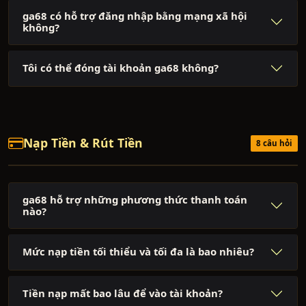
ga68 có hỗ trợ đăng nhập bằng mạng xã hội
không?
Tôi có thể đóng tài khoản ga68 không?
Nạp Tiền & Rút Tiền
8 câu hỏi
ga68 hỗ trợ những phương thức thanh toán
nào?
Mức nạp tiền tối thiểu và tối đa là bao nhiêu?
Tiền nạp mất bao lâu để vào tài khoản?