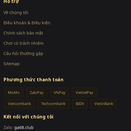
Hỗ trợ
Về chúng tôi
Điều khoản & Điều kiện
Chính sách bảo mật
Chơi có trách nhiệm
Câu hỏi thường gặp
Sitemap
Phương thức thanh toán
MoMo
ZaloPay
VNPay
ViettelPay
Vietcombank
Techcombank
BIDV
VietinBank
Kết nối với chúng tôi
Zalo:
ga68.club