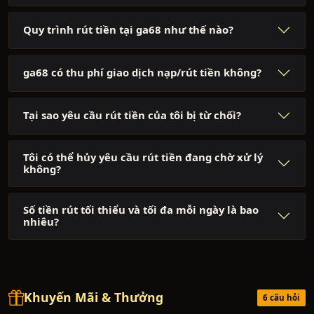
Quy trình rút tiền tại ga68 như thế nào?
ga68 có thu phí giao dịch nạp/rút tiền không?
Tại sao yêu cầu rút tiền của tôi bị từ chối?
Tôi có thể hủy yêu cầu rút tiền đang chờ xử lý
không?
Số tiền rút tối thiểu và tối đa mỗi ngày là bao
nhiêu?
Khuyến Mãi & Thưởng
6 câu hỏi