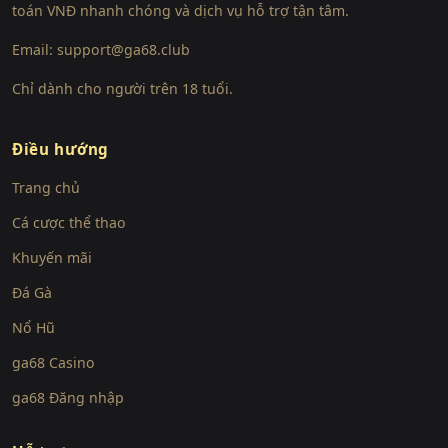
toán VNĐ nhanh chóng và dịch vụ hỗ trợ tận tâm.
Email:
support@ga68.club
Chỉ dành cho người trên 18 tuổi.
Điều hướng
Trang chủ
Cá cược thể thao
Khuyến mãi
Đá Gà
Nổ Hũ
ga68 Casino
ga68 Đăng nhập