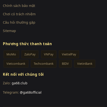
Chính sách bảo mật
Chơi có trách nhiệm
Câu hỏi thường gặp
Sitemap
Phương thức thanh toán
MoMo
ZaloPay
VNPay
ViettelPay
Vietcombank
Techcombank
BIDV
VietinBank
Kết nối với chúng tôi
Zalo:
ga68.club
Telegram:
@ga68official