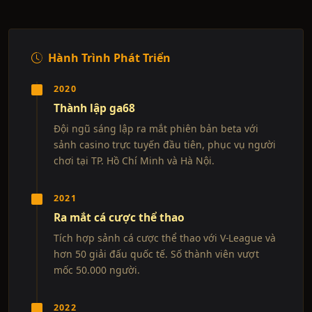
Hành Trình Phát Triển
2020
Thành lập ga68
Đội ngũ sáng lập ra mắt phiên bản beta với
sảnh casino trực tuyến đầu tiên, phục vụ người
chơi tại TP. Hồ Chí Minh và Hà Nội.
2021
Ra mắt cá cược thể thao
Tích hợp sảnh cá cược thể thao với V-League và
hơn 50 giải đấu quốc tế. Số thành viên vượt
mốc 50.000 người.
2022