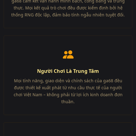
ga68 cam kết vận hành minh bạch, công bằng và trung
thực. Mọi kết quả trò chơi đều được kiểm định bởi hệ
thống RNG độc lập, đảm bảo tính ngẫu nhiên tuyệt đối.
Người Chơi Là Trung Tâm
Mọi tính năng, giao diện và chính sách của ga68 đều
được thiết kế xuất phát từ nhu cầu thực tế của người
chơi Việt Nam – không phải từ lợi ích kinh doanh đơn
thuần.