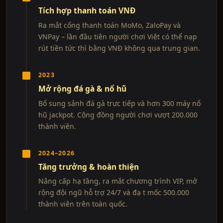
Tích hợp thanh toán VNĐ
Ra mắt cổng thanh toán MoMo, ZaloPay và
VNPay – lần đầu tiên người chơi Việt có thể nạp
rút tiền tức thì bằng VNĐ không qua trung gian.
2023
Mở rộng đá gà & nổ hũ
Bổ sung sảnh đá gà trực tiếp và hơn 300 máy nổ
hũ jackpot. Cộng đồng người chơi vượt 200.000
thành viên.
2024–2026
Tăng trưởng & hoàn thiện
Nâng cấp hạ tầng, ra mắt chương trình VIP, mở
rộng đội ngũ hỗ trợ 24/7 và đạ t mốc 500.000
thành viên trên toàn quốc.