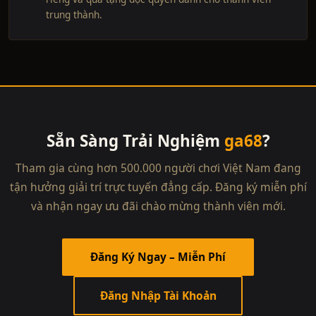
trung thành.
Sẵn Sàng Trải Nghiệm
ga68
?
Tham gia cùng hơn 500.000 người chơi Việt Nam đang
tận hưởng giải trí trực tuyến đẳng cấp. Đăng ký miễn phí
và nhận ngay ưu đãi chào mừng thành viên mới.
Đăng Ký Ngay – Miễn Phí
Đăng Nhập Tài Khoản